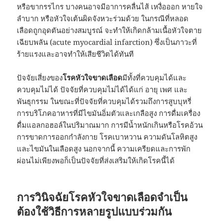
หรือขากรรไกร บางคนอาจมีอาการคลื่นไส้ เหงื่อออก หายใจ
ลำบาก หรือหัวใจเต้นผิดจังหวะร่วมด้วย ในกรณีที่หลอด
เลือดถูกอุดตันอย่างสมบูรณ์ จะทำให้เกิดกล้ามเนื้อหัวใจตาย
เฉียบพลัน (acute myocardial infarction) ซึ่งเป็นภาวะที่
ร้ายแรงและอาจทำให้เสียชีวิตได้ทันที
ปัจจัยเสี่ยงของ
โรคหัวใจขาดเลือด
มีทั้งที่ควบคุมได้และ
ควบคุมไม่ได้ ปัจจัยที่ควบคุมไม่ได้ได้แก่ อายุ เพศ และ
พันธุกรรม ในขณะที่ปัจจัยที่ควบคุมได้รวมถึงการสูบบุหรี่
การบริโภคอาหารที่มีไขมันอิ่มตัวและเกลือสูง การดื่มเครื่อง
ดื่มแอลกอฮอล์ในปริมาณมาก การมีน้ำหนักเกินหรือโรคอ้วน
การขาดการออกกำลังกาย โรคเบาหวาน ความดันโลหิตสูง
และไขมันในเลือดสูง นอกจากนี้ ความเครียดและการพัก
ผ่อนไม่เพียงพอก็เป็นปัจจัยที่ส่งเสริมให้เกิดโรคนี้ได้
การวินิจฉัยโรคหัวใจขาดเลือดจำเป็น
ต้องใช้วิธีการหลายรูปแบบร่วมกัน