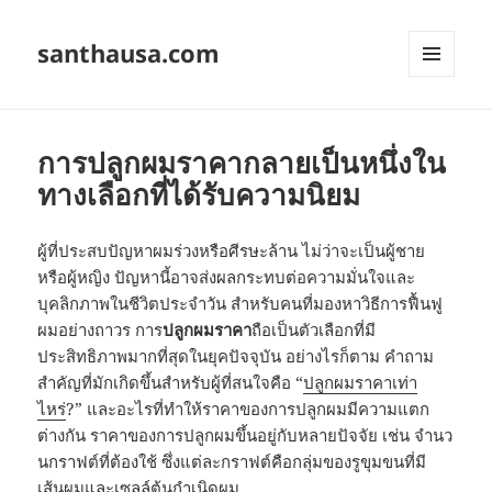
santhausa.com
เมนู
และวิด
เจ็ต
การปลูกผมราคากลายเป็นหนึ่งใน
ทางเลือกที่ได้รับความนิยม
ผู้ที่ประสบปัญหาผมร่วงหรือศีรษะล้าน ไม่ว่าจะเป็นผู้ชาย
หรือผู้หญิง ปัญหานี้อาจส่งผลกระทบต่อความมั่นใจและ
บุคลิกภาพในชีวิตประจำวัน สำหรับคนที่มองหาวิธีการฟื้นฟู
ผมอย่างถาวร การ
ปลูกผมราคา
ถือเป็นตัวเลือกที่มี
ประสิทธิภาพมากที่สุดในยุคปัจจุบัน อย่างไรก็ตาม คำถาม
สำคัญที่มักเกิดขึ้นสำหรับผู้ที่สนใจคือ “
ปลูกผมราคาเท่า
ไหร่
?” และอะไรที่ทำให้ราคาของการปลูกผมมีความแตก
ต่างกัน ราคาของการปลูกผมขึ้นอยู่กับหลายปัจจัย เช่น จำนว
นกราฟต์ที่ต้องใช้ ซึ่งแต่ละกราฟต์คือกลุ่มของรูขุมขนที่มี
เส้นผมและเซลล์ต้นกำเนิดผม