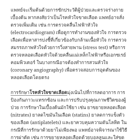
แพทย์จะเริ่มต้นด้วยการซักประวัติผู้ป่วยและตรวจร่างกาย
เบื้องต้น หากสงสัยว่าเป็นโรคหัวใจขาดเลือด แพทย์อาจสั่ง
ตรวจเพิ่มเติม เช่น การตรวจคลื่นไฟฟ้าหัวใจ
(electrocardiogram) เพื่อดูการทำงานของหัวใจ การตรวจ
เลือดเพื่อหาสารบ่งชี้ที่เกี่ยวข้องกับกล้ามเนื้อหัวใจ การตรวจ
สมรรถภาพหัวใจด้วยการวิ่งสายพาน (stress test) หรือการ
ตรวจหลอดเลือดหัวใจด้วยคลื่นแม่เหล็กไฟฟ้าหรือเอกซเรย์
คอมพิวเตอร์ ในบางกรณีอาจต้องทำการสวนหัวใจ
(coronary angiography) เพื่อตรวจสอบการอุดตันของ
หลอดเลือดโดยตรง
การรักษา
โรคหัวใจขาดเลือด
มุ่งเน้นไปที่การลดอาการ การ
ป้องกันภาวะแทรกซ้อน และการปรับปรุงคุณภาพชีวิตของผู้
ป่วย การรักษาในเบื้องต้นมักใช้ยา เช่น ยาขยายหลอดเลือด
(nitrates) ยาลดไขมันในเลือด (statins) ยาลดการแข็งตัว
ของเลือด (antiplatelets) และยาควบคุมความดันโลหิต ใน
กรณีที่การรักษาด้วยยาไม่เพียงพอ แพทย์อาจพิจารณาใช้วิธี
การผ่าตัด เช่น การขยายหลอดเลือดด้วยบอลลูนและใส่ขด