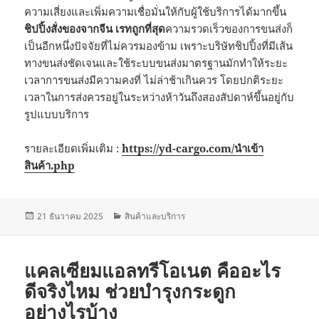
ความเสี่ยงและเพิ่มความเชื่อมั่นให้กับผู้ใช้บริการได้มากขึ้น
ชิปปิ้งสั่งของจากจีน เรทถูกที่สุด
ความรวดเร็วของการขนส่งก็
เป็นอีกหนึ่งปัจจัยที่ไม่ควรมองข้าม เพราะบริษัทชิปปิ้งที่มีเส้น
ทางขนส่งชัดเจนและใช้ระบบขนส่งมาตรฐานมักทำให้ระยะ
เวลาการขนส่งมีความคงที่ ไม่ล่าช้าเกินควร โดยปกติระยะ
เวลาในการส่งควรอยู่ในระหว่างห้าวันถึงสองสัปดาห์ขึ้นอยู่กับ
รูปแบบบริการ
รายละเอียดเพิ่มเติม :
https://yd-cargo.com/นำเข้า
สินค้า.php
เขียน
หมวด
21 ธันวาคม 2025
สินค้าและบริการ
เมื่อ
หมู่
แคลเซียมแอลทรีโอเนต คืออะไร
ดีจริงไหม ช่วยบำรุงกระดูก
อย่างไรบ้าง