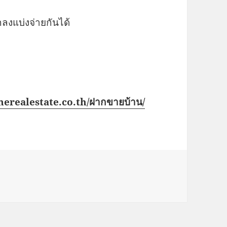
งแบ่งจ่ายกันได้
merealestate.co.th/ฝากขายบ้าน/