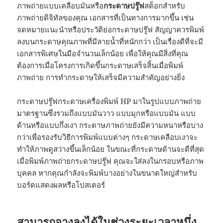
ภาพถ่ายแบบเคลือบมันหรือ
กระดาษปรู๊ฟ
สต็อกสำหรับ
ภาพถ่ายดิจิทัลของคุณ เอกสารที่เป็นทางการมากขึ้น เช่น
จดหมายแนะนำหรือประวัติย่อกระดาษปรู๊ฟ สัญญาควรพิมพ์
ลงบนกระดาษคุณภาพที่มีลายน้ำที่หนักกว่า เป็นเรื่องดีที่จะมี
เอกสารพิเศษในมือจำนวนเล็กน้อย เพื่อให้คุณมีสิ่งที่คุณ
ต้องการเมื่อโครงการเกิดขึ้นกระดาษเสร็จสิ้นเมื่อพิมพ์
ภาพถ่าย การทำกระดาษให้เสร็จมีความสำคัญอย่างยิ่ง
กระดาษปรู๊ฟกระดาษเครื่องพิมพ์ HP มาในรูปแบบภาพถ่าย
มาตรฐานซึ่งรวมถึงแบบมันวาว แบบมุกหรือแบบมัน แบบ
ด้านหรือแบบกึ่งเงา กระดาษภาพถ่ายยังมีความหนาหรือบาง
กว่าเพื่อรองรับวิธีการพิมพ์แบบต่างๆ กระดาษเคลือบเงาจะ
ทำให้ภาพดูสว่างขึ้นเล็กน้อย ในขณะที่กระดาษด้านจะดีที่สุด
เมื่อพิมพ์ภาพถ่ายกระดาษปรู๊ฟ คุณจะใส่ลงในกรอบหรือภาพ
บุคคล หากคุณกำลังจะพิมพ์บางอย่างในขนาดใหญ่สำหรับ
บอร์ดแสดงผลหรือโปสเตอร์
สามารถจางลงได้ในช่วงระยะเวลาหนึ่ง